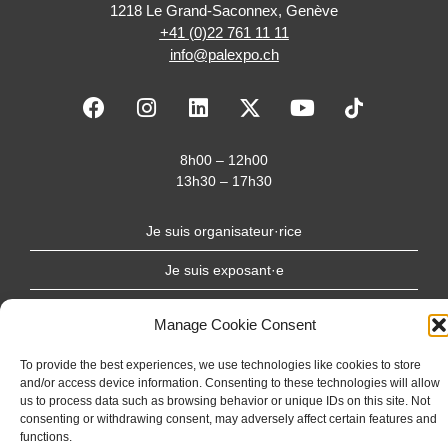
1218 Le Grand-Saconnex, Genève
+41 (0)22 761 11 11
info@palexpo.ch
F
I
L
X
Y
a
n
i
-
o
c
s
n
t
u
e
t
k
w
t
8h00 – 12h00
b
a
e
i
u
13h30 – 17h30
o
g
d
t
b
o
r
i
t
e
Je suis organisateur·rice
k
a
n
e
m
r
Je suis exposant·e
Je suis visiteur·se
Manage Cookie Consent
To provide the best experiences, we use technologies like cookies to store
and/or access device information. Consenting to these technologies will allow
Newsletter
us to process data such as browsing behavior or unique IDs on this site. Not
consenting or withdrawing consent, may adversely affect certain features and
functions.