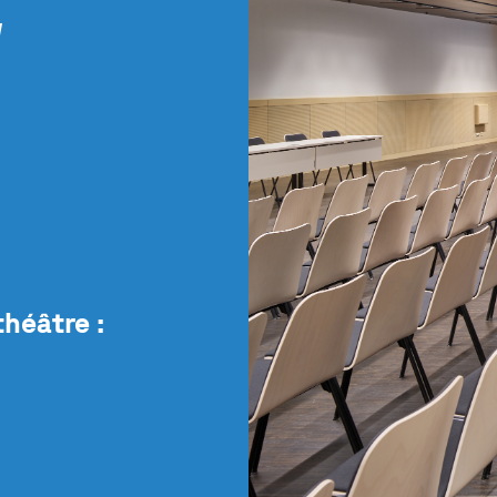
/
théâtre :