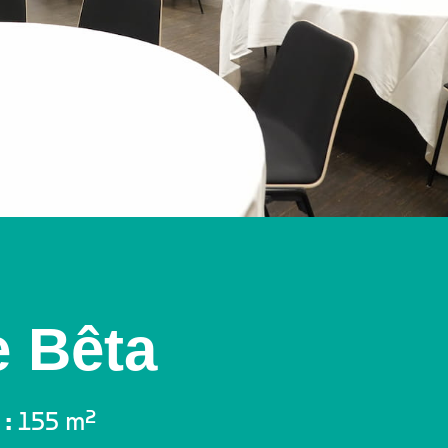
e Bêta
 :
155 m²