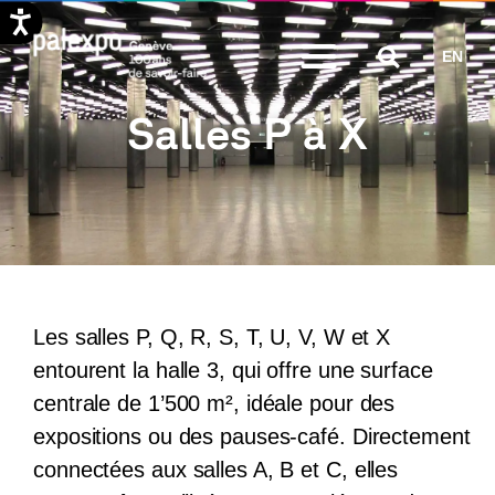
Aller
EN
au
contenu
Salles P à X
Les salles P, Q, R, S, T, U, V, W et X
entourent la halle 3, qui offre une surface
centrale de 1’500 m², idéale pour des
expositions ou des pauses-café. Directement
connectées aux salles A, B et C, elles