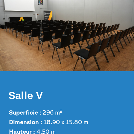
Salle V
Superficie :
296 m²
Dimension :
18.90 x 15.80 m
Hauteur :
4.50 m