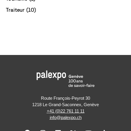
Traiteur (10)
Route François-Peyrot 30
1218 Le Grand-Saconnex, Genève
+41 (0)22 761 11 11
info@palexpo.ch
F
I
L
X
Y