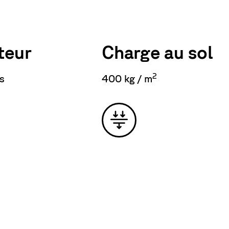
teur
Charge au sol
2
s
400 kg / m