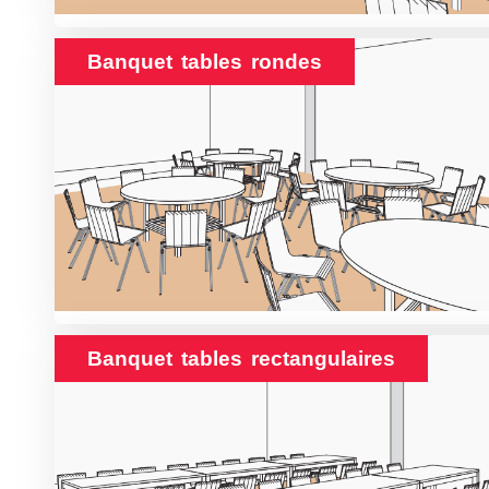
Banquet tables rondes
Banquet tables rectangulaires