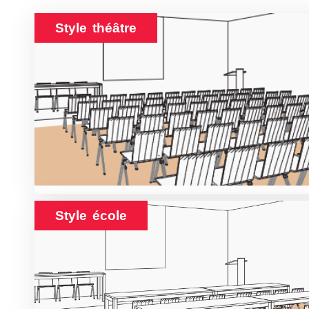
Style théâtre
Style école