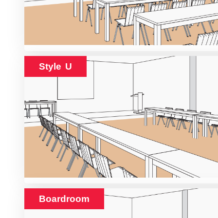
Style U
Boardroom