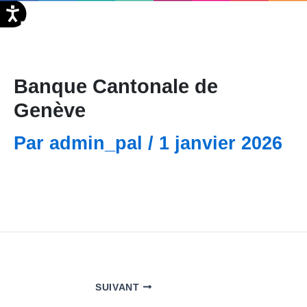
Aller
EN
au
contenu
Banque Cantonale de
Genève
Par
admin_pal
/
1 janvier 2026
SUIVANT