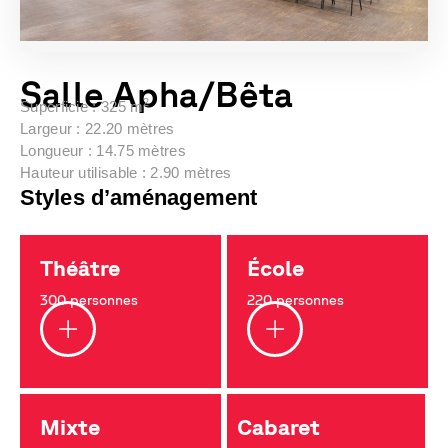
Salle Apha/Bêta
2
Superficie : 325 m
Largeur : 22.20 mètres
Longueur : 14.75 mètres
Hauteur utilisable : 2.90 mètres
Styles d’aménagement
Théâtre
École
300 personnes
220 personnes
Mixte
Cabaret