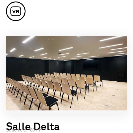
Salle Delta
2
Superficie : 80 m