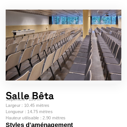
Salle Bêta
2
Superficie :
155 m
Largeur : 10.45 mètres
Longueur : 14.75 mètres
Hauteur utilisable : 2.90 mètres
Styles d’aménagement