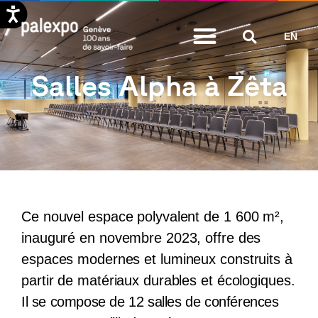
Aller
EN
au
contenu
Salles Alpha à Zêta
Ce nouvel espace polyvalent de
1 600 m²
,
inauguré en novembre 2023, offre des
espaces modernes et lumineux construits à
partir de matériaux durables et écologiques.
Il se compose de 12 salles de conférences