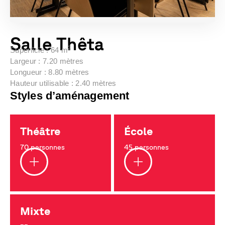
Salle Thêta
2
Superficie :
64 m
Largeur : 7.20 mètres
Longueur : 8.80 mètres
Hauteur utilisable : 2.40 mètres
Styles d’aménagement
Théâtre
École
70 personnes
45 personnes
Mixte