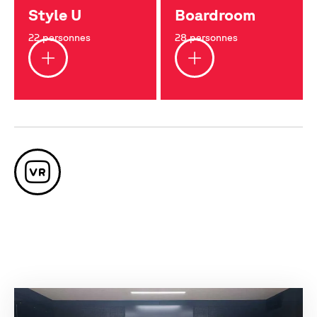
Style U
Boardroom
22 personnes
28 personnes