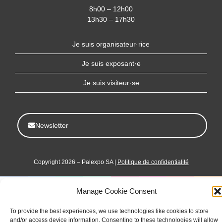
e
t
k
w
t
8h00 – 12h00
b
a
e
i
u
13h30 – 17h30
o
g
d
t
b
o
r
i
t
e
Je suis organisateur·rice
k
a
n
e
m
r
Je suis exposant·e
Je suis visiteur·se
Newsletter
Copyright 2026 – Palexpo SA |
Politique de confidentialité
Manage Cookie Consent
To provide the best experiences, we use technologies like cookies to store
and/or access device information. Consenting to these technologies will allow