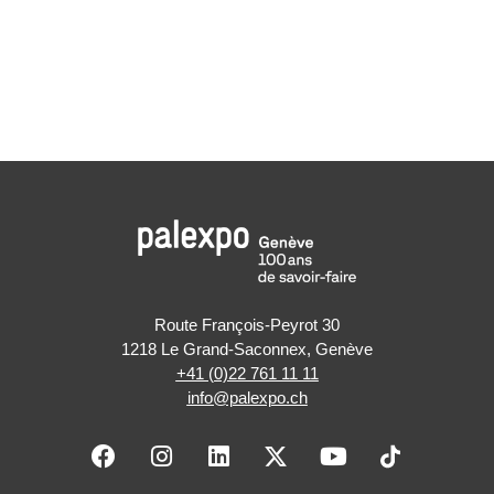
Route François-Peyrot 30
1218 Le Grand-Saconnex, Genève
+41 (0)22 761 11 11
info@palexpo.ch
F
I
L
X
Y
a
n
i
-
o
c
s
n
t
u