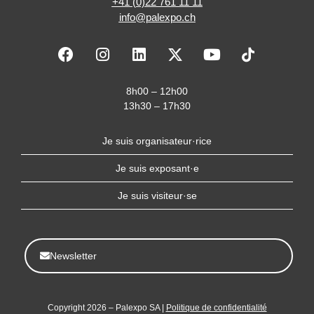
+41 (0)22 761 11 11
info@palexpo.ch
F
I
L
X
Y
a
n
i
-
o
c
s
n
t
u
e
t
k
w
t
8h00 – 12h00
b
a
e
i
u
13h30 – 17h30
o
g
d
t
b
o
r
i
t
e
Je suis organisateur·rice
k
a
n
e
m
r
Je suis exposant·e
Je suis visiteur·se
Newsletter
Copyright 2026 – Palexpo SA |
Politique de confidentialité