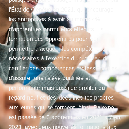
l’État de Genève en 2021, qui encourage
les entreprises à avoir au moins 4%
d’apprenti·es parmi leurs effectifs. La
formation des apprenti·es pour leur
permettre d’acquérir les compétences
nécessaires à l’exercice d’un métier, de
certifier des compétences professionnelles,
d’assurer une relève qualifiée et
performante mais aussi de profiter du
regard neuf et des idées inédites propres
aux jeunes qui se forment. Ainsi, Palexpo
est passée de 2 apprenti·es en 2021 à 7 en
2023, avec deux nouvelles formations aux