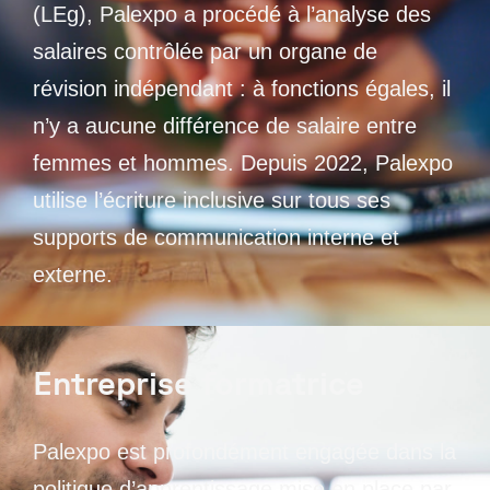
(LEg), Palexpo a procédé à l’analyse des
salaires contrôlée par un organe de
révision indépendant : à fonctions égales, il
n’y a aucune différence de salaire entre
femmes et hommes. Depuis 2022, Palexpo
utilise l’écriture inclusive sur tous ses
supports de communication interne et
externe.
Entreprise formatrice
Palexpo est profondément engagée dans la
politique d’apprentissage mise en place par