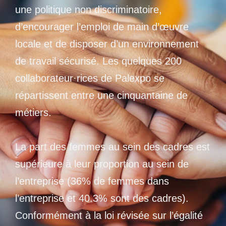
une politique non discriminatoire,
d’encourager l’emploi de main d’œuvre
locale et de disposer d’un environnement
de travail sécurisé. Les quelques 200
collaborateur·rices de Palexpo se
répartissent entre une cinquantaine de
métiers.
La part des femmes au sein des cadres est
supérieure à leur proportion au sein de
l’entreprise (36% de femmes dans
l’entreprise et 40.3% sont des cadres).
Conformément à la loi révisée sur l’égalité