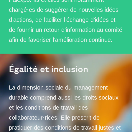
chargé·es de suggérer de nouvelles idées
d’actions, de faciliter l’échange d’idées et
de fournir un retour d’information au comité
afin de favoriser l’amélioration continue.
Égalité et inclusion
La dimension sociale du management
durable comprend aussi les droits sociaux
et les conditions de travail des
collaborateur·rices. Elle prescrit de
pratiquer des conditions de travail justes et